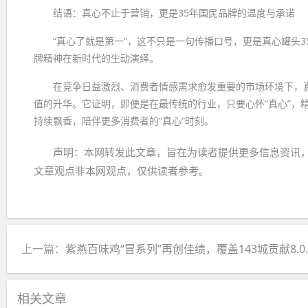
结语：真心不止于营销，更是35年国民品牌的温度与承诺
“真心了就是第一”，这不只是一句传播口号，更是真心罐头
牌精神在新时代的生动演绎。
在竞争日益激烈、消费者情感需求愈发重要的市场环境下，
值的升华。它证明，即便是在最传统的行业，只要心怀“真心”，
持续飘香，陪伴更多消费者的“真心”时刻。
声明：本网转发此文章，旨在为读者提供更多信息资讯
文章观点非本网观点，仅供读者参考。
上一篇：
紫燕百味鸡“冒系列”再创佳绩，覆盖143城贡献8.03%门店业绩
相关文章