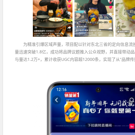
为精准引爆区域声量，项目配以针对东北三省的定向信息流
量迅速突破1.8亿，成功将品牌议题推入公众视野，并直接带动
与量达1.2万+，累计收获UGC内容超12000条，实现了从“品牌传