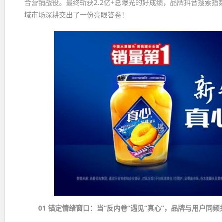
合营销战役。最终斩获2.2亿+总曝光的好成绩，品牌抖音搜索
域市场深耕交出了一份亮眼答卷！
01 锚定情绪窗口：当“反内卷”遇见“真心”，品牌与用户同频