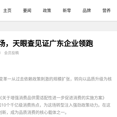
主页
要闻
政策
新零
品牌
营养
售
市场，天眼查见证广东企业领跑
1 会员投稿
性变革一从过去依赖政策刺激的规模扩张，转向以品质升级为核
《关于增强消费品供需适配性进一步促进消费的实施方案》
域和10个千亿级消费热点，为这场转型注入强劲政策动力。在这
创新，成为品质消费的核心载体之一。