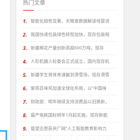
热门文章
1.
智能化趋势显著，天眼查数据解读母婴消
2.
我国快递包装绿色转型加快，现存包装相
3.
新疆棉花产量创新高超600万吨，现存
4.
人形机器人标委会正式成立，国内现存机
5.
新疆学生将体育课搬到滑雪场，现存滑雪
6.
紫燕百味鸡加速全球化布局，以“中国味
7.
财政部：明年继续支持消费品以旧换新，
8.
最严电耗国标明年1月起实施，现存新能
9.
载望志愿获央广网”人工智能教育影响力