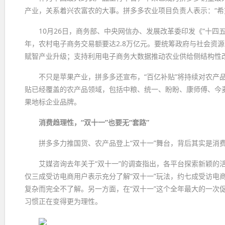
产业，关系着兴农富农的大事。拼多多农业项目负责人表示：“希望
10月26日，商务部、中央网信办、发展改革委印发《“十四
年，农村电子商务交易额要达2.8万亿元。要统筹政府与社会资
赋智产业升级；支持利用电子商务大数据推动农业供给侧结构性
不只是苹果产业，拼多多还宣布，“百亿补贴”将持续对农产
贴已经覆盖的农产品领域，包括中粮、统一、盼盼、康师傅、今
果地标企业品牌。
消费趋理性，“双十一”也要无“套路”
拼多多力推国货、农产品登上“双十一”舞台，背后其实是消
艾媒咨询去年关于“双十一”的调查指出，各平台探索新颖的
仅三成受访电商用户表示充分了解“双十一”玩法，约七成受访电
复杂而完全不了解。另一方面，在“双十一”这个全年最大的一次
习惯正在变得更为理性。