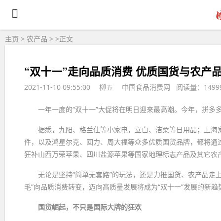
主页
>
农产品
> >
正文
“双十一”走向品质消费 优质国货与农产
2021-11-10 09:55:00
柳五
中国食品消费网 阅读量：149
一年一度的“双十一”大促将在明日迎来最高潮。今年，拼多
据悉，九阳、格兰仕等小家电，立白、洁柔等日用品；上海
件，以及鸿星尔克、回力、周大福等众多优质国货品牌，都将通过拼
狂补山西万荣苹果、四川盐源苹果等国家地理标志产品及其它农产
无论是坚持“简单无套路”的玩法，还是力推国货、农产品走
毛”向品质消费转变，迈向高质量发展将成为“双十一”发展的新趋
国货崛起，不只是国际大牌的狂欢