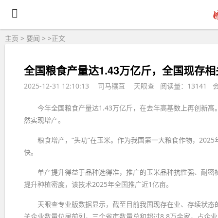
主页
>
要闻
> >
正文
全国粮食产量达1.43万亿斤，全国现存相
2025-12-31 12:10:13
司马穰苴
天眼查 阅读量：13141 
今年全国粮食产量达1.43万亿斤，在去年高基数上再创新
然实现增产。
粮食增产，“头功”在玉米。作为我国第一大粮食作物，2025
快。
单产提升得益于品种选得准，推广的玉米品种抗性强、耐密植
提升种植密度，该技术2025年全国推广近1亿亩。
天眼查专业版数据显示，截至目前我国现存在业、存续状态的
关企业数量位居前列，三个省市数量总和超过8.8万余家，占企业总