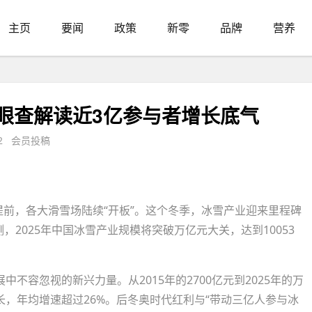
主页
要闻
政策
新零
品牌
营养
售
眼查解读近3亿参与者增长底气
2 会员投稿
降雪提前，各大滑雪场陆续“开板”。这个冬季，冰雪产业迎来里程碑
测，2025年中国冰雪产业规模将突破万亿元大关，达到10053
不容忽视的新兴力量。从2015年的2700亿元到2025年的万
，年均增速超过26%。后冬奥时代红利与“带动三亿人参与冰