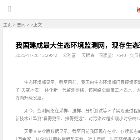
主页
>
要闻
> >
正文
我国建成最大生态环境监测网，现存生态
2025-11-26 13:29:42
公孙喜
天眼查 阅读量：7640 会员
生态环境部显示，截至目前，我国由生态环境部门直接组织监
了“天空地海”一体化新一代监测网络，该网络全面覆盖地表水、
方向升级发展。
如今，监测网络在采样、送样、分析测试等环节实现全过程自
新技术让监测“看得更细、探得更远”，对污染过程实现小时级响
天眼查专业版数据显示，截至目前我国现存在业、存续状态的生
1万余家，从企业注册数量趋势来看，近十年间，生态环保相关企业