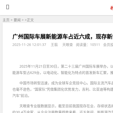
主页
>
要闻
> >
正文
广州国际车展新能源车占近六成，现存新能
2025-11-26 12:01:37
王翦
天眼查 阅读量：10511 会员
2025年11月21日至30日，第二十三届广州国际车展举办，
能源车型占629台，以电动化、智能化为特点的首发新车汇聚，
中国市场转型迅速，成为全球车企竞技中心。国际主流汽车
也毫不逊色，“国家队”凭借集团化优势发力，吉利、比亚迪等构
汽车”前沿。
天眼查专业版数据显示，截至目前我国现存在业、存续状态的新
约30.4万余家，从企业注册数量趋势来看，近五年间，新能源汽