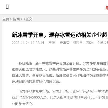
主页
>
要闻
> >
正文
新冰雪季开启，现存冰雪运动相关企业超
2025-11-24 12:26:14
王廖
天眼查 阅读量：7524 会员投
冬日降临，新一季冰雪季在我国全面开启。北方多地迎来降
眼查天眼风险功能显示，这些滑雪场运营主体多为当地龙头企业
纷涌入雪道，享受冬日乐趣。新疆富蕴县可可托海作为全国最早
运动目的地的滑雪场也陆续运营。
南方多地依托旱雪场、室内滑雪场，让冰雪运动从"一季"拓
待滑雪游客超5000人次。通过天眼查工商信息查询可见，该项
业的投资信心。