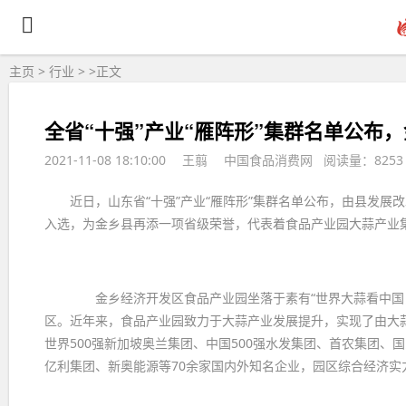
主页
>
行业
> >
正文
全省“十强”产业“雁阵形”集群名单公布
2021-11-08 18:10:00
王翦
中国食品消费网 阅读量：825
近日，山东省“十强”产业“雁阵形”集群名单公布，由县发
入选，为金乡县再添一项省级荣誉，代表着食品产业园大蒜产业
金乡经济开发区食品产业园坐落于素有“世界大蒜看中国，
区。近年来，食品产业园致力于大蒜产业发展提升，实现了由大
世界500强新加坡奥兰集团、中国500强水发集团、首农集团
亿利集团、新奥能源等70余家国内外知名企业，园区综合经济实