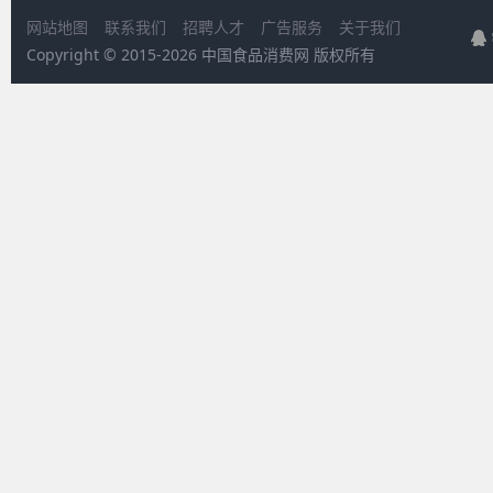
网站地图
联系我们
招聘人才
广告服务
关于我们
Copyright © 2015-
2026 中国食品消费网 版权所有