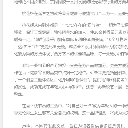
地却绝不固步自封，东阿阿胶一直用发展的眼光看待行业的方向与
桃花姬在诞生之初就将营养健康与便捷食用合二为一，无关
桃花姬从内到外都是一个实实在在的“细节控”，一切为了实
慢熬，保证天然健康，独特阿井水的加入，使20余种微量元素
嚼劲十足，锁鲜包装采用拥有国际专利的GL陶瓷膜，10个月物
上这种“细节控”更是尽显无疑，邀请著名设计师陈幼坚为桃花姬
化繁为简的方法体现了西方艺术的优雅和品味，每一处微小细节
对每一处细节的严苛把控不只是在为产品做加分，更是方便
作在当下健康零食的品类中占据一定地位。近些年更是拓圈创新
了一个创意主题体验区，化身咖啡“新伴侣”，提供“咖啡+桃花
的属性，成功完成在年轻人心中的种草。还曾举办新锐艺术展，
粉丝。
在当下快节奏的生活中，“对自己好一点”成为年轻人的一种
导无论男生女生都有关爱自己的权利。这一品牌理念，将成为未
声明：本网转发此文章，旨在为读者提供更多信息资讯