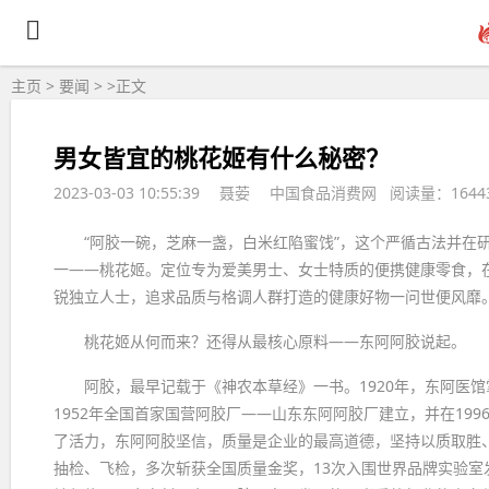
主页
>
要闻
> >
正文
男女皆宜的桃花姬有什么秘密？
2023-03-03 10:55:39
聂荌
中国食品消费网 阅读量：1644
“阿胶一碗，芝麻一盏，白米红陷蜜饯”，这个严循古法并在
一——桃花姬。定位专为爱美男士、女士特质的便携健康零食，
锐独立人士，追求品质与格调人群打造的健康好物一问世便风靡
桃花姬从何而来？还得从最核心原料——东阿阿胶说起。
阿胶，最早记载于《神农本草经》一书。1920年，东阿医
1952年全国首家国营阿胶厂——山东东阿阿胶厂建立，并在19
了活力，东阿阿胶坚信，质量是企业的最高道德，坚持以质取胜
抽检、飞检，多次斩获全国质量金奖，13次入围世界品牌实验室发