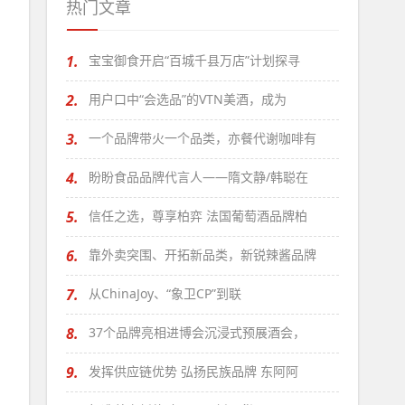
热门文章
1.
宝宝御食开启“百城千县万店”计划探寻
2.
用户口中“会选品”的VTN美酒，成为
3.
一个品牌带火一个品类，亦餐代谢咖啡有
4.
盼盼食品品牌代言人——隋文静/韩聪在
5.
信任之选，尊享柏弈 法国葡萄酒品牌柏
6.
靠外卖突围、开拓新品类，新锐辣酱品牌
7.
从ChinaJoy、“象卫CP”到联
8.
37个品牌亮相进博会沉浸式预展酒会，
9.
发挥供应链优势 弘扬民族品牌 东阿阿