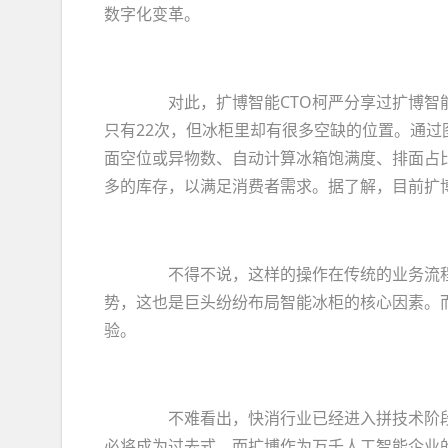
数字化变革。
对此，扩博智能CTO柯严分享过扩博智能
只有22次，但冰柜里却有很多空缺的位置。通
面空位或异物数、自动计算冰箱饱满度、排面占
多的库存，以满足消费者需求。据了解，目前扩博
不得不说，这样的操作在传统的业务流程
势，这也是巨头纷纷布局智能冰柜的核心因素。
验。
不难看出，快消行业已经进入拼技术阶段，
必将成为过去式。而扩博作为万千人工智能企业