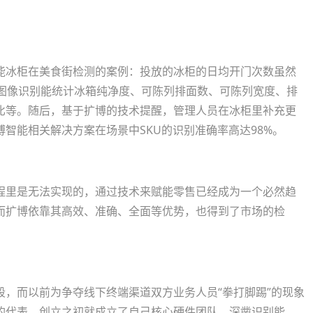
冰柜在美食街检测的案例：投放的冰柜的日均开门次数虽然
过图像识别能统计冰箱纯净度、可陈列排面数、可陈列宽度、排
比等。随后，基于扩博的技术提醒，管理人员在冰柜里补充更
智能相关解决方案在场景中SKU的识别准确率高达98%。
里是无法实现的，通过技术来赋能零售已经成为一个必然趋
而扩博依靠其高效、准确、全面等优势，也得到了市场的检
而以前为争夺线下终端渠道双方业务人员“拳打脚踢”的现象
的代表，创立之初就成立了自己核心硬件团队，深凿识别能