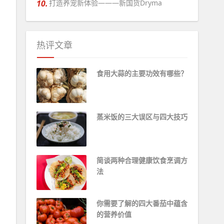
10.
打造养宠新体验———新国货Dryma
热评文章
食用大蒜的主要功效有哪些？
蒸米饭的三大误区与四大技巧
简谈两种合理健康饮食烹调方
法 ​
你需要了解的四大番茄中蕴含
的营养价值 ​