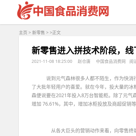
主页
>
新零售
> >
正文
新零售进入拼技术阶段，线
2021-11-08 18:25:00
赵仓唐
中国食品消费网 阅读
说到元气森林很多人都不陌生，作为快消行
了大批年轻用户的喜爱。就在今年，投大量的冰柜成
森便说要在2021年投入8万台智能柜。除了元
增加 76.61%，其中，增加冰柜投放及商超促销等渠
从各大巨头的营销动作来看，向零售终端