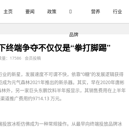
主页
要闻
政策
营养
行业
品牌
下终端争夺不仅仅是“拳打脚踢”
量：17586 会员投稿
业的新星，发展速度不可谓不快，依靠“0糖”的发展逻辑获得
为元气森林2021年推出的新杀器。其实，早在2020年唐彬
气森林外，另一家巨头东鹏饮料半年报显示，其销售费用在上半年
道推广费用约9714.13 万元。
投放冰柜仿佛成为一种常规操作。从最早向终端投放品牌冰