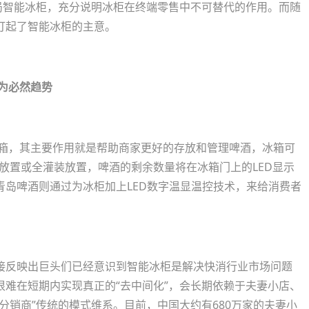
局智能冰柜，充分说明冰柜在终端零售中不可替代的作用。而随
打起了智能冰柜的主意。
为必然趋势
箱，其主要作用就是帮助商家更好的存放和管理啤酒，冰箱可
合放置或全灌装放置，啤酒的剩余数量将在冰箱门上的LED显示
岛啤酒则通过为冰柜加上LED数字温显温控技术，来给消费者
反映出巨头们已经意识到智能冰柜是解决快消行业市场问题
难在短期内实现真正的“去中间化”，会长期依赖于夫妻小店、
分销商”传统的模式维系。目前，中国大约有680万家的夫妻小